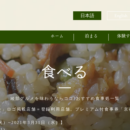
日本語
English
ホーム
泊まる
体験す
食べる
綾部グルメを味わうならココ!おすすめ食事処一覧
ペーン」ロゴ掲載店舗＝登録利用店舗。
プレミアム付食事券「京都G
火）~2021年3月31日（水）】
さい。