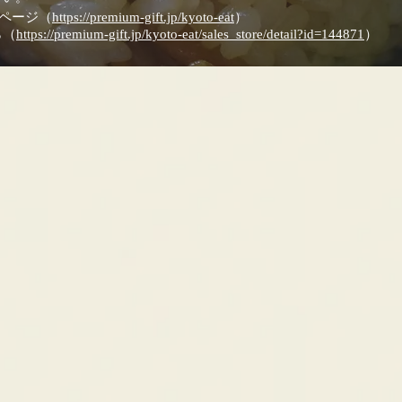
ムページ（
https://premium-gift.jp/kyoto-eat
）
ら（
https://premium-gift.jp/kyoto-eat/sales_store/detail?id=144871
）