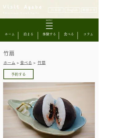
Visit Ayabe
日本語
English
繁體中文
Experience Rural Kyoto
MENU
ホーム
泊まる
体験する
食べる
コラム
竹扇
​ホーム
>
食べる
>
竹扇
予約する