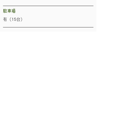
駐車場
有（15台）
送迎
なし
​電話
0773-42-5986
​Webサイト 1
https://www.facebook.com/pages/category/Ja
panese-Restaurant/竹扇-1885692471680572/
​Webサイト 2
-