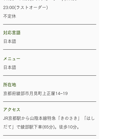
23:00(ラストオーダー)
不定休
​
対応言語
日本語
メニュー
日本語
所在地
京都府綾部市月見町上正屋14−19
​アクセス
JR京都駅から山陰本線特急「きのさき」「はし
だて」で綾部駅下車(65分)。徒歩10分。