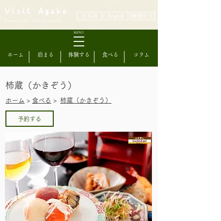
Visit Ayabe
日本語
English
繁體中文
Experience Rural Kyoto
MENU
ホーム
泊まる
体験する
食べる
コラム
柿蔵（かきぞう）
​ホーム
>
食べる
>
柿蔵（かきぞう）
予約する