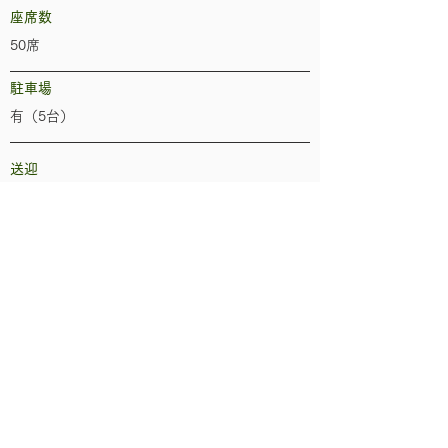
座席数
50席
駐車場
有（5台）
送迎
なし
​電話
0773-40-1080
​Webサイト 1
-
​Webサイト 2
-