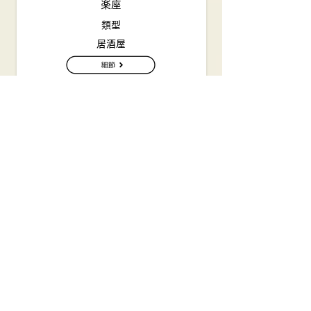
楽座
類型
居酒屋
KANBAYASHI-NO
類型
日本料理（拉麵，蕎麥麵）