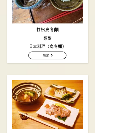
竹松烏冬麵
類型
日本料理（烏冬麵）