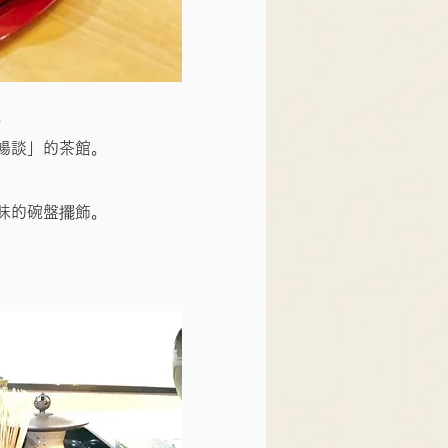
。
暢談」的茶館。
味的碗盤擺飾。