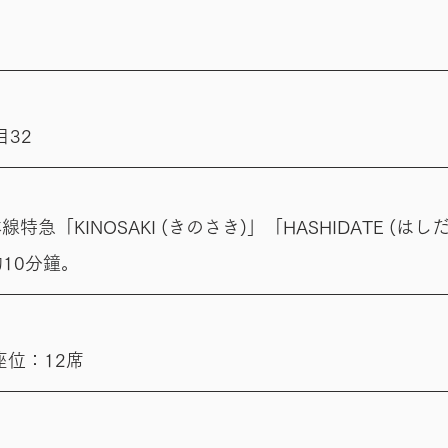
32
特急「KINOSAKI (きのさき)」「HASHIDATE (は
10分鐘。
座位：12席