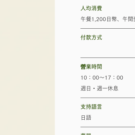
人均消費
午餐1,200日幣、午
​
付款方式
營業時間
10：00～17：00
週日・週一休息
支持語言
日語