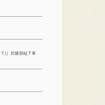
しだて)」於綾部站下車