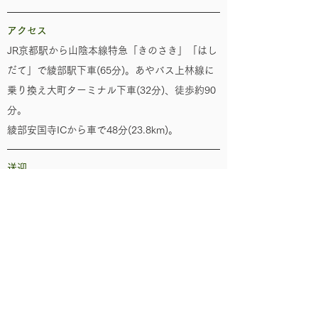
​アクセス
JR京都駅から山陰本線特急「きのさき」「はし
だて」で綾部駅下車(65分)。あやバス上林線に
乗り換え大町ターミナル下車(32分)、徒歩約90
分。
綾部安国寺ICから車で48分(23.8km)。
​送迎
あやバス上林線大町バスターミナルから送迎あ
り
​駐車場
有（4台）
​対応言語