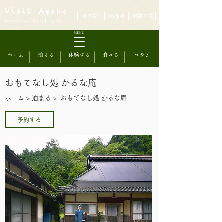
Visit Ayabe
日本語
English
繁體中文
Experience Rural Kyoto
MENU
ホーム
泊まる
体験する
食べる
コラム
おもてなし処 かるな庵
​ホーム
>
泊まる
>
おもてなし処 かるな庵
予約する