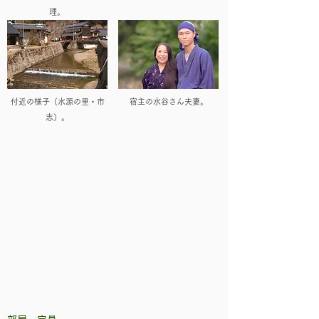
理。
付近の様子（水源の里・市
宿主の水谷さん夫妻。
志）。