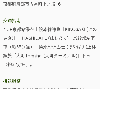
京都府綾部市五泉町下ノ段16
​
交通指南
在JR京都站乘坐山陰本線特急「KINOSAKI (きの
さき)」「HASHIDATE (はしだて)」於綾部站下
車（約65分鐘），換乘AYA巴士 (あやばす)上林
線於「大町Terminal (大町ターミナル)」下車
（約32分鐘）。
接送服務
提供往返JR東舞鶴站及AYA巴士上林線大町
Terminal (大町ターミナル)的接送服務
停車場
有（位於室外，可停放6輛車）