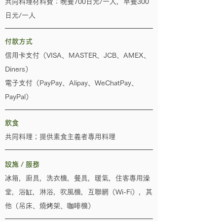
共同料理材料費：晚餐700日元/一人，早餐300
日元/一人
付款方式
信用卡支付（VISA、MASTER、JCB、AMEX、
Diners）
電子支付（PayPay、Alipay、WeChatPay、
PayPal）
飲食
共同料理；提供素食主義者專用料理
設施 / 服務
冰箱，廚具，洗衣機，餐具，暖氣，住客專用澡
堂，浴缸，淋浴，吹風機，互聯網（Wi-Fi），其
他（吊床、燒烤架、咖啡機）