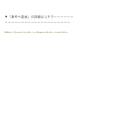
▼「
あやべ吉水
」の詳細はコチラーーーーーー
ーーーーーーーーーーーーーーーーーーーー
https://www.kyoto.ayabenouhaku.com/stay-
jp-/ayabeyoshimizu
▼訪問者プロフィールーーーーーーーーーーー
ーーーーーーーーーーーーーーーーーーーー
ホイ・ナサニエル
アメリカ出身。2005年に来日。
日本の好きなところ：日本の田舎、日本酒、和
食、温泉、少林寺拳法
趣味：ランニング、読書、日本酒