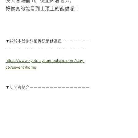
我去看龍貓山，從正面看過去，
好像真的能看到山頂上的龍貓呢！
▼關於本設施詳細資訊請點這裡ーーーーーーー
ーーーーーーーーーーーーーーーーーーーー
https://www.kyoto.ayabenouhaku.com/stay-
ct-/seventhhome
▼訪問者簡介ーーーーーーーーーーーーーーー
ーーーーーーーーーーーーーーーーーーーー
后伊．納撒尼爾(音譯)　Nathaniel Hoy
出身於美國，2005年來到日本。 
喜歡日本的地方：日本鄉村、日本酒、和食、溫
泉、少林寺功夫 
興趣：跑步、閱讀、品嘗日本酒