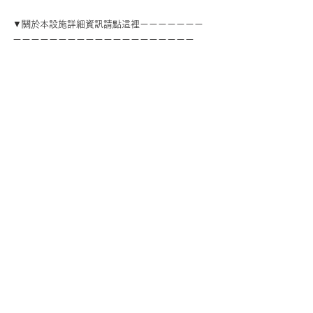
▼關於本設施詳細資訊請點這裡ーーーーーーー
ーーーーーーーーーーーーーーーーーーーー
https://www.kyoto.ayabenouhaku.com/stay-
ct-/locallifewakamatsu
▼訪問者簡介ーーーーーーーーーーーーーーー
ーーーーーーーーーーーーーーーーーーーー
后伊．納撒尼爾(音譯)　Nathaniel Hoy
出身於美國，2005年來到日本。 
喜歡日本的地方：日本鄉村、日本酒、和食、溫
泉、少林寺功夫 
興趣：跑步、閱讀、品嘗日本酒