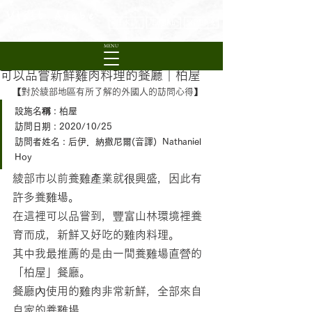
Visit Ayabe
日本語
English
繁體中文
Experience Rural Kyoto
MENU
可以品嘗新鮮雞肉料理的餐廳｜柏屋
【對於綾部地區有所了解的外國人的訪問心得】
設施名稱 : 柏屋
訪問日期 : 2020/10/25
訪問者姓名 : 
后伊．納撒尼爾(音譯)  
Nathaniel 
Hoy
綾部市以前養雞產業就很興盛，因此有
許多養雞場。
在這裡可以品嘗到，豐富山林環境裡養
育而成，新鮮又好吃的雞肉料理。
其中我最推薦的是由一間養雞場直營的
「柏屋」餐廳。
餐廳內使用的雞肉非常新鮮，全部來自
自家的養雞場。