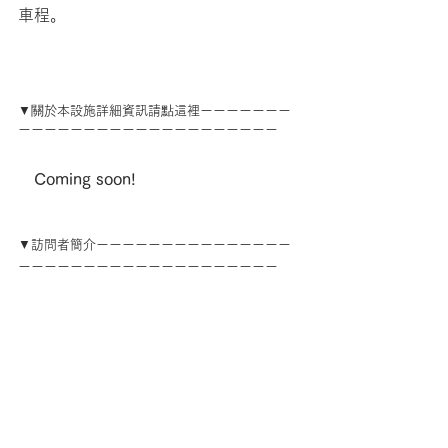
車程。
▼關於本設施詳細資訊請點這裡ーーーーーーー
ーーーーーーーーーーーーーーーーーーーー
　Coming soon!
▼訪問者簡介ーーーーーーーーーーーーーーー
ーーーーーーーーーーーーーーーーーーーー
后伊．納撒尼爾(音譯)　
Nathaniel Hoy
出身於美國，2005年來到日本。
喜歡日本的地方：日本鄉村、日本酒、和食、溫
泉、少林寺功夫
興趣：跑步、閱讀、品嘗日本酒