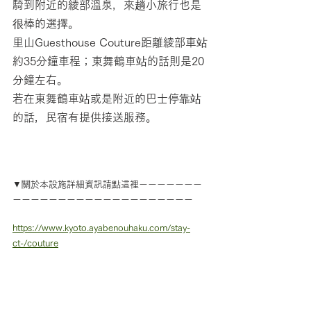
騎到附近的綾部溫泉，來趟小旅行也是
很棒的選擇。
里山Guesthouse Couture
距離綾部車站
約35分鐘車程；東舞鶴車站的話則是20
分鐘左右。
若在東舞鶴車站或是附近的巴士停靠站
的話，民宿有提供接送服務。
▼關於本設施詳細資訊請點這裡ーーーーーーー
ーーーーーーーーーーーーーーーーーーーー
https://www.kyoto.ayabenouhaku.com/stay-
ct-/couture
▼訪問者簡介ーーーーーーーーーーーーーーー
ーーーーーーーーーーーーーーーーーーーー