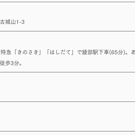
城山1-3
線特急「きのさき」「はしだて」で綾部駅下車(65分)。
、徒歩3分。