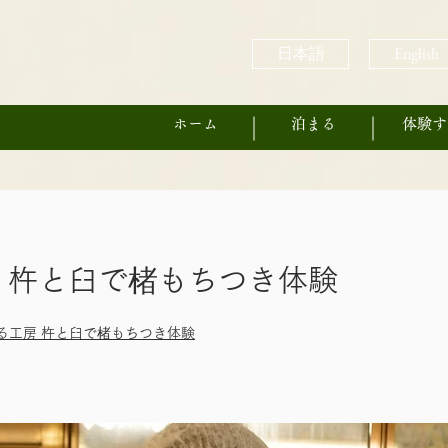
日本語
English
ホーム
泊まる
体験す
 杵と臼で楮もちつき体験
る工房 杵と臼で楮もちつき体験