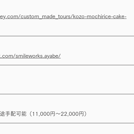
rney.com/custom_made_tours/kozo-mochirice-cake-
k.com/smileworks.ayabe/
配可能（11,000円～22,000円）