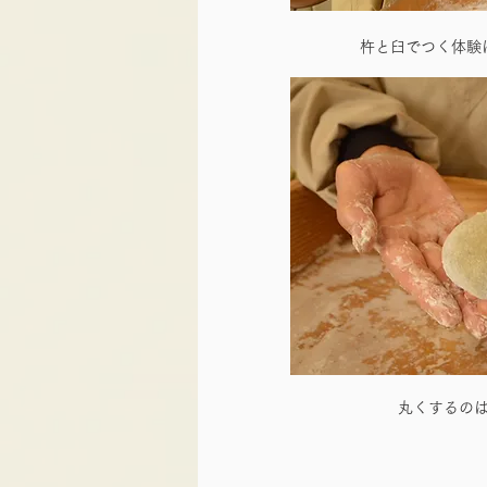
杵と臼でつく体験
丸くするの