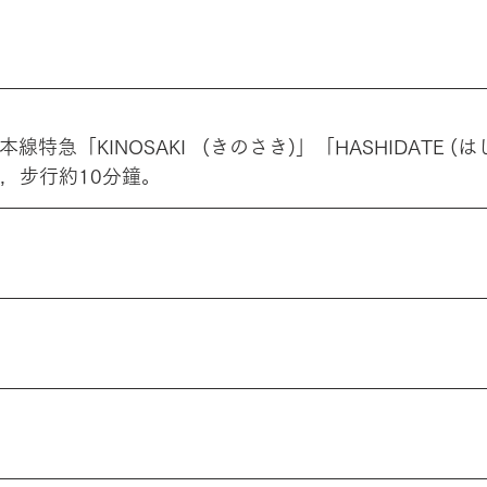
特急「KINOSAKI   (きのさき)」「HASHIDATE 
，步行約10分鐘。