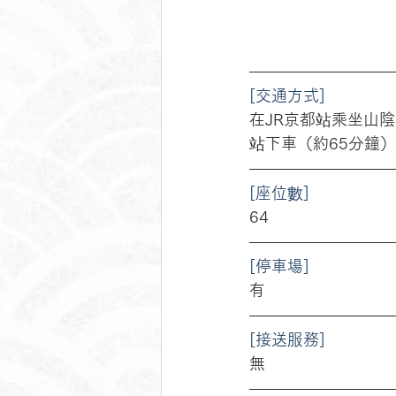
[交通方式]
在JR京都站乘坐山陰本線
站下車（約65分鐘）
[座位數]
64
[停車場]
有
[接送服務]
無