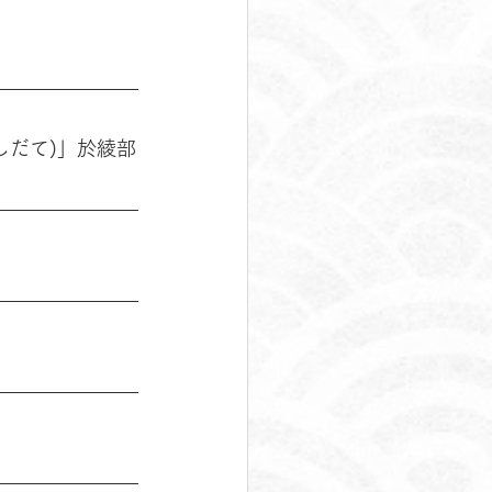
(はしだて)」於綾部