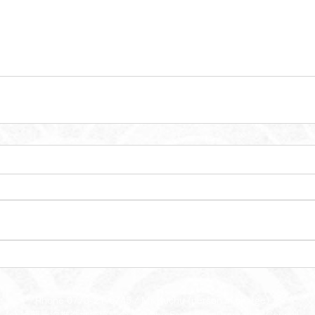
Phone 0773-21-6745 / Mr.Kuchu (person in charge)