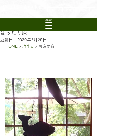
Visit Ayabe
日本語
English
繁體中文
Experience Rural Kyoto
MENU
ばったり庵
更新日：
2020年2月25日
HOME
 > 
泊まる
 > 農家民宿