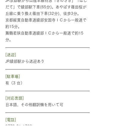
JR京都駅から山陰本線特急「きのさき」「はし
だて」で綾部駅下車(65分)。あやばす篠田桜が
丘線に乗り換え篠田下車(32分)、徒歩3分。
京都縦貫自動車道綾部安国寺ＩＣから一般道で
約15分。
舞鶴若狭自動車道綾部ＩＣから一般道で約15
分。
[送迎]
JR綾部駅から送迎あり
[駐車場]
有（3 台）
[対応言語]
日本語、その他翻訳機を用いて可
[電話]
0773-21-1709